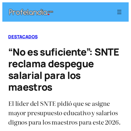
Saltar
al
contenido
DESTACADOS
“No es suficiente”: SNTE
reclama despegue
salarial para los
maestros
El líder del SNTE pidió que se asigne
mayor presupuesto educativo y salarios
dignos para los maestros para este 2026.