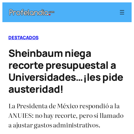
Saltar
al
contenido
DESTACADOS
Sheinbaum niega
recorte presupuestal a
Universidades…¡les pide
austeridad!
La Presidenta de México respondió a la
ANUIES: no hay recorte, pero sí llamado
a ajustar gastos administrativos.