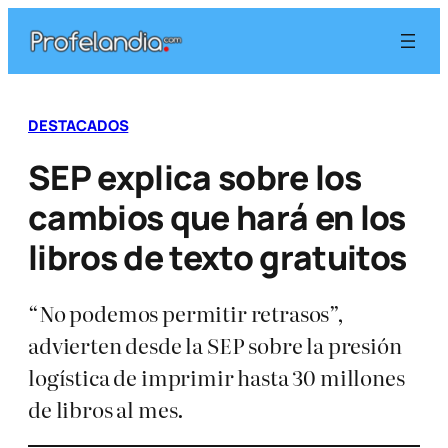
Saltar
al
contenido
DESTACADOS
SEP explica sobre los
cambios que hará en los
libros de texto gratuitos
“No podemos permitir retrasos”,
advierten desde la SEP sobre la presión
logística de imprimir hasta 30 millones
de libros al mes.