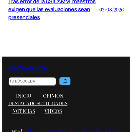
Tras error de la USICAMM, maestros
exigen que las evaluaciones sean
03/08/2026
presenciales
PROFELANDIA.COM
B
u
s
INICIO
OPINIÓN
c
a
DESTACADOS
UTILIDADES
r
NOTICIAS
VIDEOS
Email:
redaccion@profelandia.com
Política de privacidad