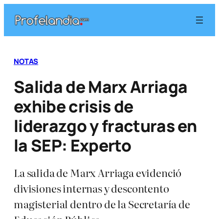
Saltar
al
contenido
NOTAS
Salida de Marx Arriaga
exhibe crisis de
liderazgo y fracturas en
la SEP: Experto
La salida de Marx Arriaga evidenció
divisiones internas y descontento
magisterial dentro de la Secretaría de