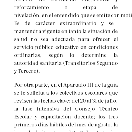
reforzamiento o etapa de
nivelación, en el entendido que se
emite
con
mot
Es de carácter extraordinario y se
mantendrá vigente en tanto la situación de
salud no sea adecuada para ofrecer el
servicio público educativo en condiciones
ordinarias, según lo determine la
autoridad sanitaria (Transitorios Segundo
y Tercero).
Por otra parte, en el Apartado III de la guía
se le solicita a los colectivos escolares que
revisen las fechas clave: del 20 al 31 de julio,
la fase intensiva del Consejo Técnico
Escolar y capacitación docente; los tres
primeros días hábiles del mes de agosto, la