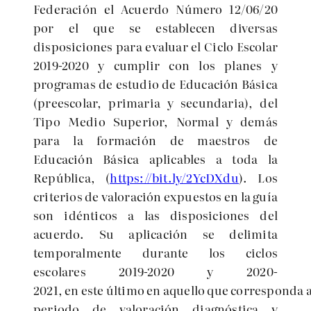
Federación el Acuerdo Número 12/06/20
por el que se establecen diversas
disposiciones para evaluar el C
iclo
Escolar
2019-2020 y cumplir con los planes y
programas de estudio de Educació
n B
ásica
(preescolar, primaria y secundaria), del
Tipo Medio Superior, Normal y demás
para la formación de maestros de
Educació
n B
ásica aplicables a toda la
Repú
blica,
(
https://bit.ly/2YcDXdu
). Los
criterios de valoración expuestos en la guía
son idénticos a las disposiciones del
acuerdo. Su aplicación se delimita
temporalmente durante los ciclos
escolares 2019-2020 y 2020-
2021, en este ú
ltimo
en aquello que
corresponda
a
periodo de valoración diagnóstica y