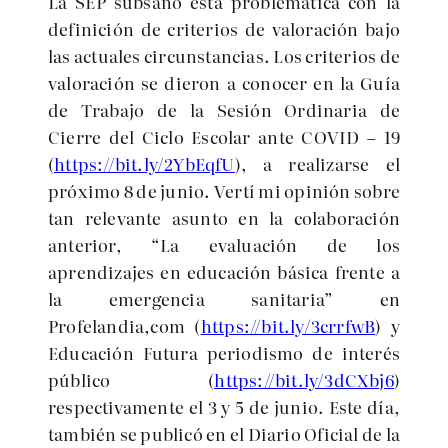
La SEP subsanó esta problemática con la
definición de criterios de valoración bajo
las actuales circunstancias. Los criterios de
valoración se dieron a conocer en la Guía
de Trabajo de la Sesión Ordinaria de
Cierre del Ciclo Escolar ante COVID – 19
(
https://bit.ly/2YbEqfU
), a realizarse el
próximo 8 de junio. Vertí mi opinión sobre
tan relevante asunto en la colaboración
anterior, “La evaluación de los
aprendizajes en educación básica frente a
la emergencia sanitaria” en
Profelandia,com (
https://bit.ly/3crrfwB
) y
Educación Futura periodismo de interés
público (
https://bit.ly/3dCXbj6
)
respectivamente el 3 y 5 de junio. Este día,
también se publicó en el Diario Oficial de la