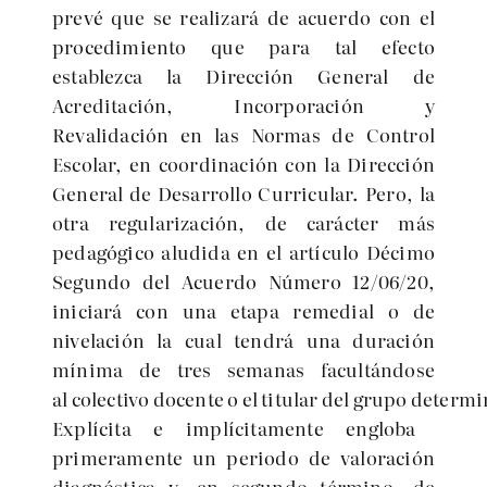
prevé que se realizará de acuerdo con el
procedimiento que para tal efecto
establezca la Dirección General de
Acreditación, Incorporación y
Revalidación en las Normas de Control
Escolar, en coordinación con la Dirección
General de Desarrollo Curricular. Pero, la
otra regularización, de carácter más
pedagógico aludida en el artículo Décimo
Segundo del Acuerdo Nú
mero 12/06/20
,
iniciará con una etapa remedial o de
nivelación la cual tendrá una duración
mínima de tres semanas facultándose
al colectivo
docente
o el titular
del
grupo
determi
Explícita e implícitamente engloba
primeramente un periodo de valoración
diagnóstica y, en segundo término, de