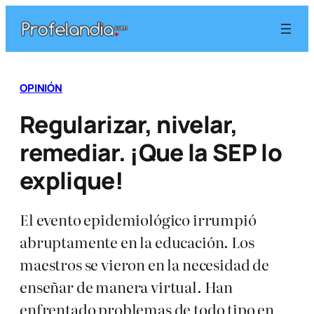
Saltar
al
contenido
OPINIÓN
Regularizar, nivelar,
remediar. ¡Que la SEP lo
explique!
El evento epidemiológico irrumpió
abruptamente en la educación. Los
maestros se vieron en la necesidad de
enseñar de manera virtual. Han
enfrentado problemas de todo tipo en