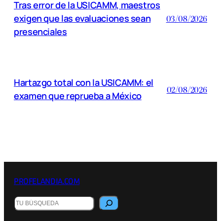
Tras error de la USICAMM, maestros
exigen que las evaluaciones sean
03/08/2026
presenciales
Hartazgo total con la USICAMM: el
02/08/2026
examen que reprueba a México
PROFELANDIA.COM
Buscar