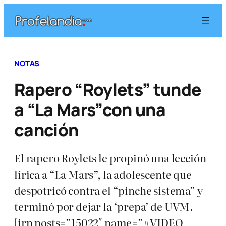
Saltar
al
contenido
NOTAS
Rapero “Roylets” tunde
a “La Mars”con una
canción
El rapero Roylets le propinó una lección
lírica a “La Mars”, la adolescente que
despotricó contra el “pinche sistema” y
terminó por dejar la ‘prepa’ de UVM.
[irp posts=”15022″ name=”#VIDEO