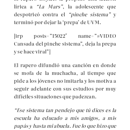
lírica a
“La Mars”
, la adolescente que
despotricó contra el
“pinche sistema”
y
terminó por dejar la ‘prepa’ de UVM.
[irp posts=”15022″ name=”#VIDEO
Cansada del pinche sistema”, deja la prepa
y se hace viral”]
El rapero difundió una canción en donde
se mofa de la muchacha, al tiempo que
pide a los jóvenes no imitarla y los motiva a
seguir adelante con sus estudios por muy
difíciles situaciones que padezcan.
“Ese sistema tan pendejo que tú dices es la
escuela ha educado a mis amigos, a mis
papás y hasta mi abuela. Fue lo que hizo que