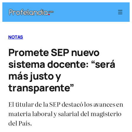
Saltar
al
contenido
NOTAS
Promete SEP nuevo
sistema docente: “será
más justo y
transparente”
El titular de la SEP destacó los avances en
materia laboral y salarial del magisterio
del País.