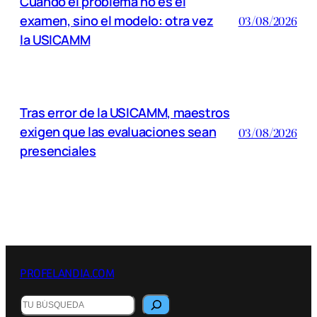
Cuando el problema no es el
examen, sino el modelo: otra vez
03/08/2026
la USICAMM
Tras error de la USICAMM, maestros
exigen que las evaluaciones sean
03/08/2026
presenciales
PROFELANDIA.COM
B
u