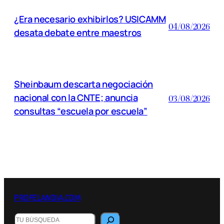
¿Era necesario exhibirlos? USICAMM
04/08/2026
desata debate entre maestros
Sheinbaum descarta negociación
nacional con la CNTE; anuncia
03/08/2026
consultas “escuela por escuela”
PROFELANDIA.COM
B