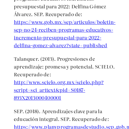
presupuestal para 2022: Delfina Gómez
Álvarez. SEP. Recuperado de:
https://www.gob.mx/sep/articulos/boletin-
sep-no-24-reciben-programas-educativos-
incremento-presupuestal-para-2022-
delfina-gomez-alvarez?state=published
Talanquer. (2013). Progresiones de
aprendizaje: promesa y potencial. SCIELO.
Recuperado de:
http://www.scielo.org.mx/scielo.php?
script=sci_arttext&pid=S0187-
893X2013000400001
SEP. (2018). Aprendizajes clave para la
educación integral. SEP. Recuperado de:
https://www.planyprogramasdestudio.sep.go