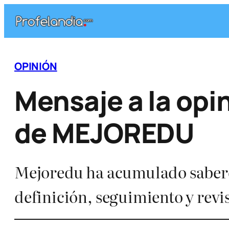
Saltar
al
contenido
OPINIÓN
Mensaje a la opin
de MEJOREDU
Mejoredu ha acumulado saberes
definición, seguimiento y rev