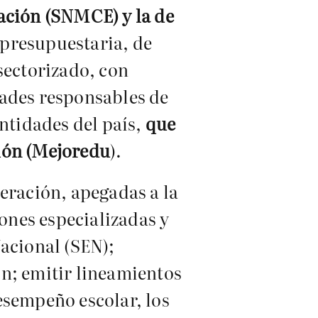
ación (SNMCE) y la de
 presupuestaria, de
sectorizado, con
dades responsables de
entidades del país,
que
ón (
Mejoredu
).
peración, apegadas a la
iones especializadas y
Nacional (SEN);
ón; emitir lineamientos
esempeño escolar, los