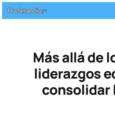
Saltar
al
contenido
Más allá de l
liderazgos 
consolidar