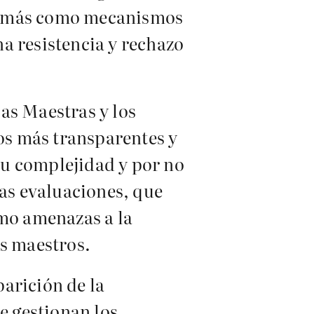
das más como mecanismos
a resistencia y rechazo
as Maestras y los
os más transparentes y
 su complejidad y por no
Las evaluaciones, que
omo amenazas a la
os maestros.
arición de la
e gestionan los