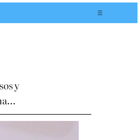
sos y
ema…