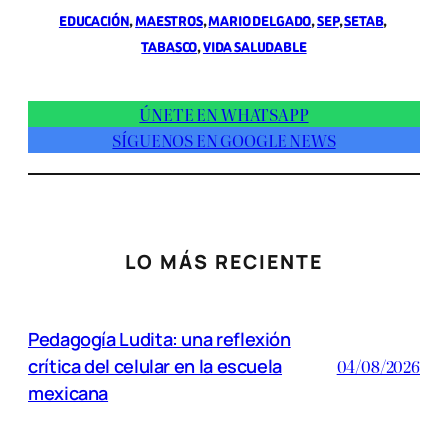
EDUCACIÓN
, 
MAESTROS
, 
MARIO DELGADO
, 
SEP
, 
SETAB
, 
TABASCO
, 
VIDA SALUDABLE
ÚNETE EN WHATSAPP
SÍGUENOS EN GOOGLE NEWS
LO MÁS RECIENTE
Pedagogía Ludita: una reflexión
crítica del celular en la escuela
04/08/2026
mexicana