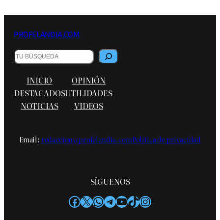
PROFELANDIA.COM
B
u
s
INICIO
OPINIÓN
c
a
DESTACADOS
UTILIDADES
r
NOTICIAS
VIDEOS
Email:
redaccion@profelandia.com
Política de privacidad
SÍGUENOS
Facebook
X
WhatsApp
Telegram
YouTube
TikTok
Instagram