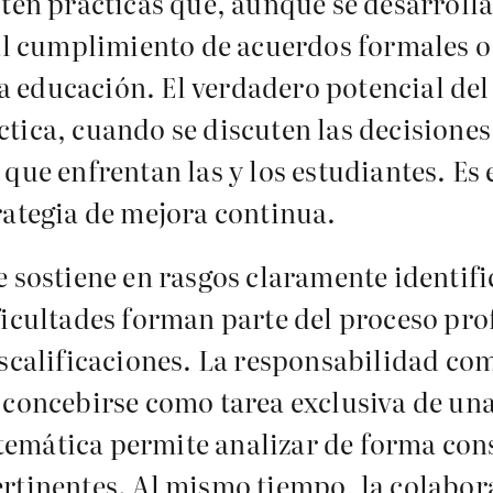
sten prácticas que, aunque se desarrol
 al cumplimiento de acuerdos formales o 
 la educación. El verdadero potencial d
ráctica, cuando se discuten las decision
que enfrentan las y los estudiantes. Es 
rategia de mejora continua.
e sostiene en rasgos claramente identif
ficultades forman parte del proceso pr
escalificaciones. La responsabilidad co
e concebirse como tarea exclusiva de un
mática permite analizar de forma consta
rtinentes. Al mismo tiempo, la colabor