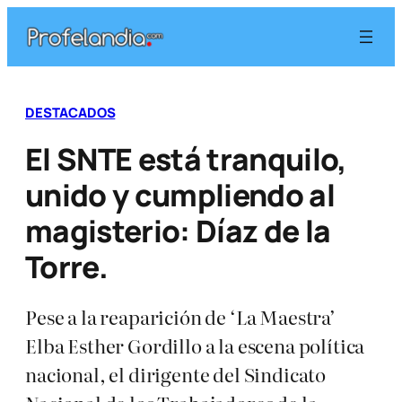
Saltar
al
contenido
DESTACADOS
El SNTE está tranquilo,
unido y cumpliendo al
magisterio: Díaz de la
Torre.
Pese a la reaparición de ‘La Maestra’
Elba Esther Gordillo a la escena política
nacional, el dirigente del Sindicato