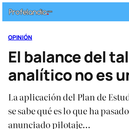
Saltar
al
contenido
OPINIÓN
El balance del ta
analítico no es 
La aplicación del Plan de Estu
se sabe qué es lo que ha pasad
anunciado pilotaje…