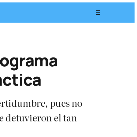
programa
áctica
certidumbre, pues no
 detuvieron el tan