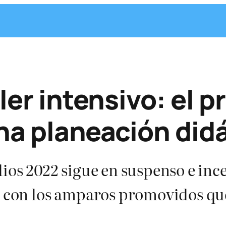
ller intensivo: el 
una planeación did
dios 2022 sigue en suspenso e in
o con los amparos promovidos que