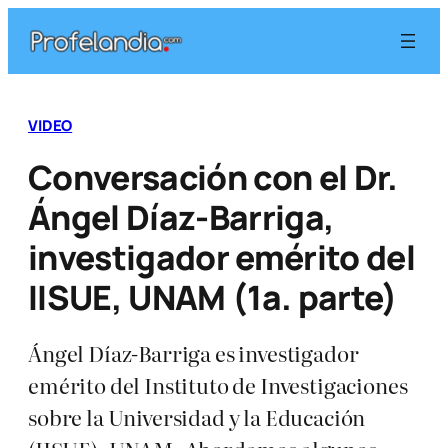
Saltar
al
contenido
VIDEO
Conversación con el Dr.
Ángel Díaz-Barriga,
investigador emérito del
IISUE, UNAM (1a. parte)
Ángel Díaz-Barriga es investigador
emérito del Instituto de Investigaciones
sobre la Universidad y la Educación