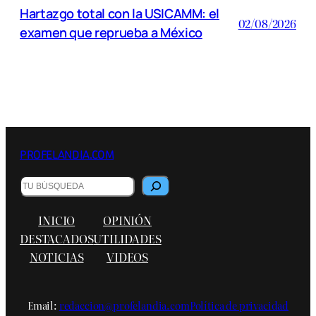
Hartazgo total con la USICAMM: el
02/08/2026
examen que reprueba a México
PROFELANDIA.COM
B
u
s
INICIO
OPINIÓN
c
a
DESTACADOS
UTILIDADES
r
NOTICIAS
VIDEOS
Email:
redaccion@profelandia.com
Política de privacidad