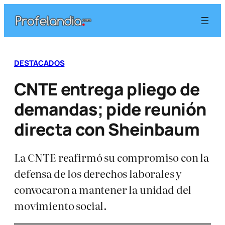
Saltar
al
contenido
DESTACADOS
CNTE entrega pliego de
demandas; pide reunión
directa con Sheinbaum
La CNTE reafirmó su compromiso con la
defensa de los derechos laborales y
convocaron a mantener la unidad del
movimiento social.