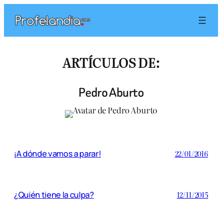
Saltar
al
contenido
ARTÍCULOS DE:
Pedro Aburto
¡A dónde vamos a parar!
22/01/2016
¿Quién tiene la culpa?
12/11/2015