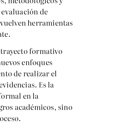
os, metodológicos y
y evaluación de
se vuelven herramientas
te.
 trayecto formativo
 nuevos enfoques
to de realizar el
evidencias. Es la
formal en la
ogros académicos, sino
roceso.