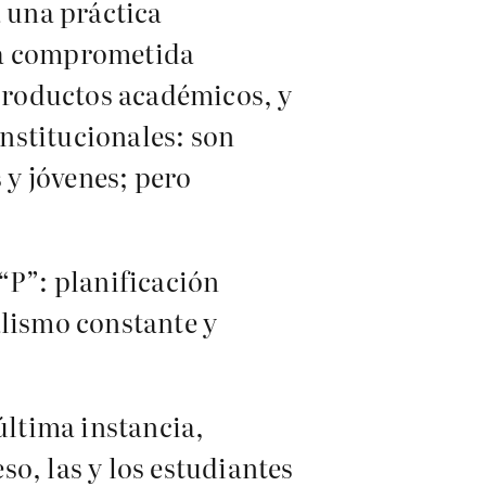
a una práctica
cia comprometida
 productos académicos, y
institucionales: son
 y jóvenes; pero
“P”: planificación
alismo constante y
última instancia,
so, las y los estudiantes