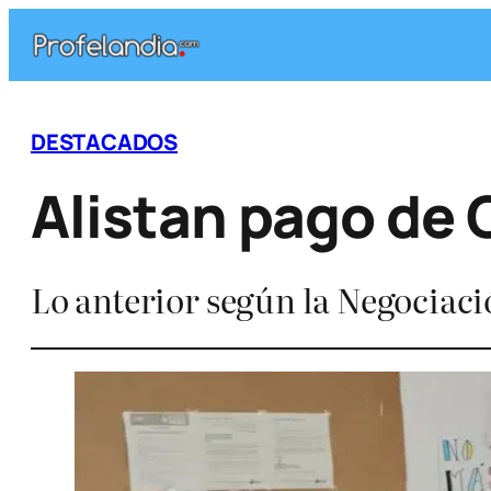
Saltar
al
contenido
DESTACADOS
Alistan pago de
Lo anterior según la Negociació