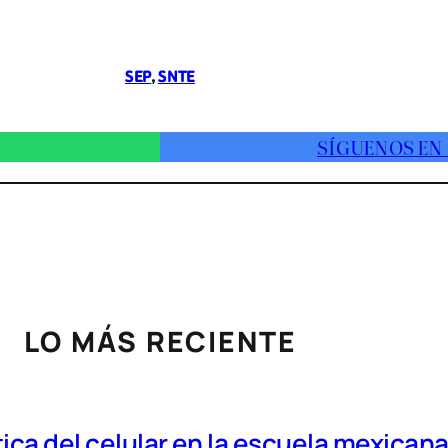
SEP
, 
SNTE
SÍGUENOS EN
LO MÁS RECIENTE
tica del celular en la escuela mexican