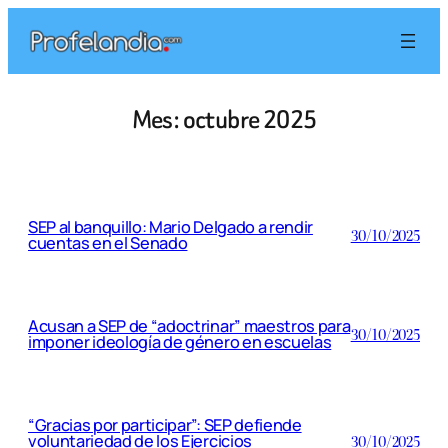
Saltar
al
contenido
Mes:
octubre 2025
SEP al banquillo: Mario Delgado a rendir
30/10/2025
cuentas en el Senado
Acusan a SEP de “adoctrinar” maestros para
30/10/2025
imponer ideología de género en escuelas
“Gracias por participar”: SEP defiende
voluntariedad de los Ejercicios
30/10/2025