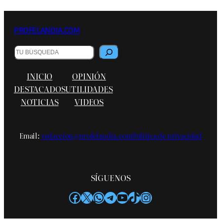
PROFELANDIA.COM
B
u
s
INICIO
OPINIÓN
c
a
DESTACADOS
UTILIDADES
r
NOTICIAS
VIDEOS
Email:
redaccion@profelandia.com
Política de privacidad
SÍGUENOS
Facebook
X
WhatsApp
Telegram
YouTube
TikTok
Instagram