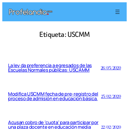
Saltar
al
contenido
Etiqueta:
USCMM
La ley da preferencia a egresados de las
26/05/2020
Escuelas Normales públicas: USCAMM
Modifica USCMM fecha de pre-registro del
25/02/2020
proceso de admisión en educación básica.
Acusan cobro de ‘cuota’ para participar por
una plaza docente en educación media
22/02/2020