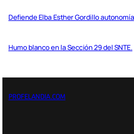
Defiende Elba Esther Gordillo autonomía 
Humo blanco en la Sección 29 del SNTE.
PROFELANDIA.COM