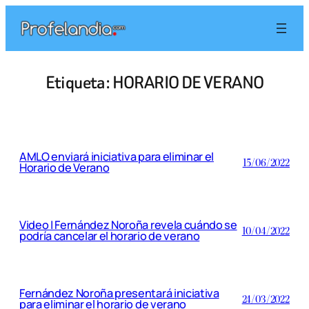
Saltar
al
contenido
Etiqueta:
HORARIO DE VERANO
AMLO enviará iniciativa para eliminar el
15/06/2022
Horario de Verano
Video | Fernández Noroña revela cuándo se
10/04/2022
podría cancelar el horario de verano
Fernández Noroña presentará iniciativa
24/03/2022
para eliminar el horario de verano