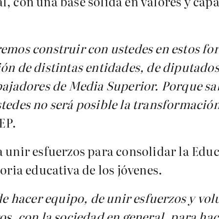
l, con una base sólida en valores y cap
emos construir con ustedes en estos for
ión de distintas entidades, de diputados
abajadores de Media Superior. Porque s
stedes no será posible la transformació
SEP.
a unir esfuerzos para consolidar la Ed
oria educativa de los jóvenes.
 hacer equipo, de unir esfuerzos y vol
os, con la sociedad en general, para hac