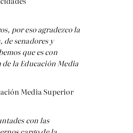
acidades
os, por eso agradezco la
, de senadores y
abemos que es con
n de la Educación Media
ucación Media Superior
untades con las
ernos cargo de la