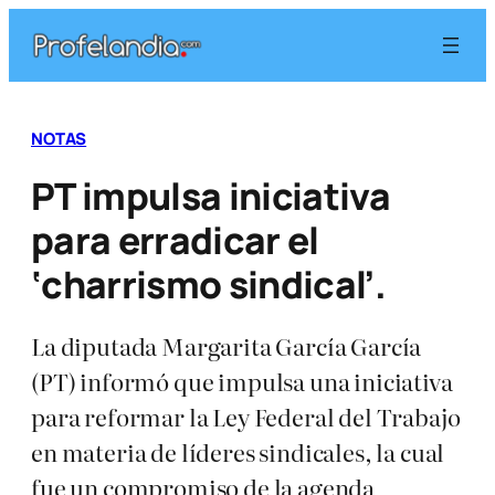
Saltar
al
contenido
NOTAS
PT impulsa iniciativa
para erradicar el
‘charrismo sindical’.
La diputada Margarita García García
(PT) informó que impulsa una iniciativa
para reformar la Ley Federal del Trabajo
en materia de líderes sindicales, la cual
fue un compromiso de la agenda