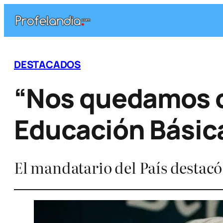
Saltar
al
contenido
DESTACADOS
“Nos quedamos c
Educación Básic
El mandatario del País destacó