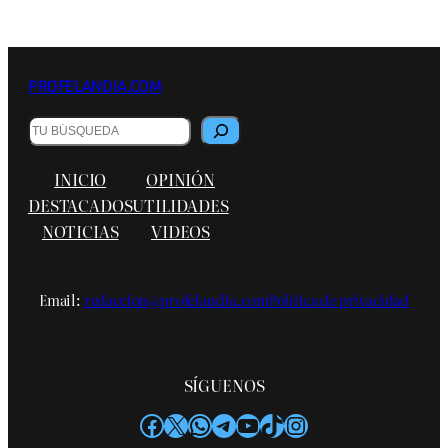
PROFELANDIA.COM
B
u
s
INICIO
OPINIÓN
c
a
DESTACADOS
UTILIDADES
r
NOTICIAS
VIDEOS
Email:
redaccion@profelandia.com
Política de privacidad
SÍGUENOS
Facebook
X
WhatsApp
Telegram
YouTube
TikTok
Instagram