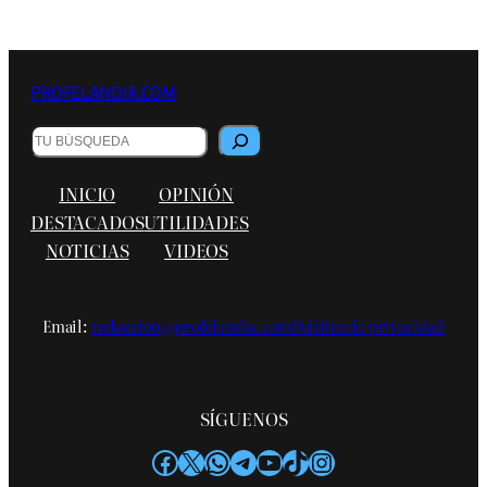
PROFELANDIA.COM
B
u
s
INICIO
OPINIÓN
c
a
DESTACADOS
UTILIDADES
r
NOTICIAS
VIDEOS
Email:
redaccion@profelandia.com
Política de privacidad
SÍGUENOS
Facebook
X
WhatsApp
Telegram
YouTube
TikTok
Instagram