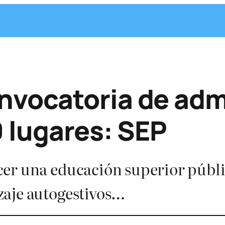
vocatoria de adm
0 lugares: SEP
er una educación superior públic
zaje autogestivos…