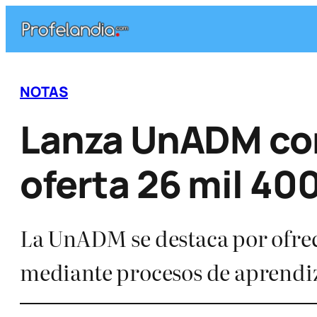
Saltar
al
contenido
NOTAS
Lanza UnADM con
oferta 26 mil 40
La UnADM se destaca por ofrec
mediante procesos de aprendi