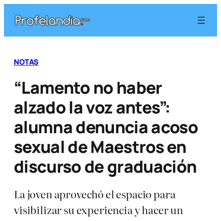
Saltar
al
contenido
NOTAS
“Lamento no haber
alzado la voz antes”:
alumna denuncia acoso
sexual de Maestros en
discurso de graduación
La joven aprovechó el espacio para
visibilizar su experiencia y hacer un