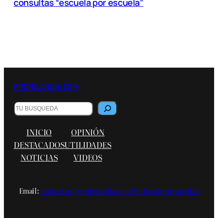
consultas “escuela por escuela”
PROFELANDIA.COM
B
u
s
INICIO
OPINIÓN
c
a
DESTACADOS
UTILIDADES
r
NOTICIAS
VIDEOS
Email:
redaccion@profelandia.com
Política de privacidad