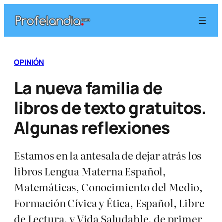
Saltar
al
contenido
OPINIÓN
La nueva familia de
libros de texto gratuitos.
Algunas reflexiones
Estamos en la antesala de dejar atrás los
libros Lengua Materna Español,
Matemáticas, Conocimiento del Medio,
Formación Cívica y Ética, Español, Libre
de Lectura, y Vida Saludable, de primer