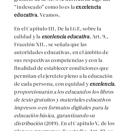
“indeseado” como lo es la
excelencia
educativa
. Veamos.
En el Capítulo III, De la LGE, sobre la
calidad y la
excelencia educativa
, Art. 9.,
Fracción XII., se señala que las
autoridades educativas, en el ámbito de
sus respectivas competencias y con la
finalidad de establecer condiciones que
permitan el ejercicio pleno a la educación
de cada persona, con equidad y
excelencia
,
p
roporcionarán a los educandos los libros
de texto gratuitos y materiales educativos
impresos o en formatos digitales para la
educación básica, garantizando su
distribución
(2019). En el Capítulo V, de los
planes y programas de estudio, Art. 22, se