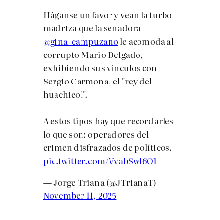
Háganse un favor y vean la turbo
madriza que la senadora
@gina_campuzano
le acomoda al
corrupto Mario Delgado,
exhibiendo sus vínculos con
Sergio Carmona, el "rey del
huachicol".
A estos tipos hay que recordarles
lo que son: operadores del
crimen disfrazados de políticos.
pic.twitter.com/VvabSwl6O1
— Jorge Triana (@JTrianaT)
November 11, 2025