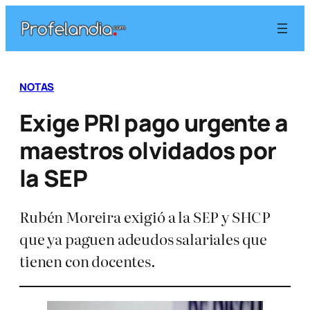
Saltar
al
contenido
NOTAS
Exige PRI pago urgente a
maestros olvidados por
la SEP
Rubén Moreira exigió a la SEP y SHCP
que ya paguen adeudos salariales que
tienen con docentes.