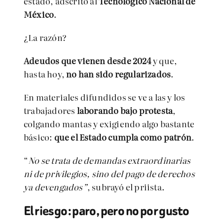
estado, adscrito al
Tecnológico Nacional de
México
.
¿La razón?
Adeudos que vienen desde 2024
y que,
hasta hoy,
no han sido regularizados
.
En materiales difundidos se ve a las y los
trabajadores
laborando bajo protesta
,
colgando mantas y exigiendo algo bastante
básico:
que el Estado cumpla como patrón
.
“
No se trata de demandas extraordinarias
ni de privilegios, sino del pago de derechos
ya devengados”
, subrayó el priista.
El riesgo: paro, pero no por gusto