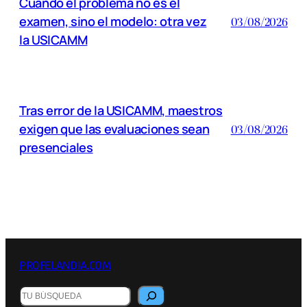
Cuando el problema no es el
examen, sino el modelo: otra vez
03/08/2026
la USICAMM
Tras error de la USICAMM, maestros
exigen que las evaluaciones sean
03/08/2026
presenciales
PROFELANDIA.COM
B
u