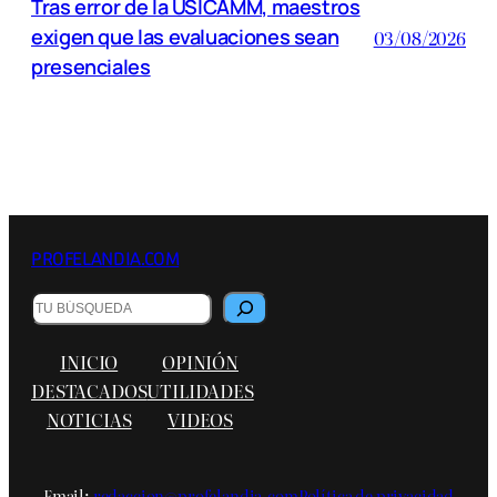
Tras error de la USICAMM, maestros
exigen que las evaluaciones sean
03/08/2026
presenciales
PROFELANDIA.COM
B
u
s
INICIO
OPINIÓN
c
a
DESTACADOS
UTILIDADES
r
NOTICIAS
VIDEOS
Email:
redaccion@profelandia.com
Política de privacidad