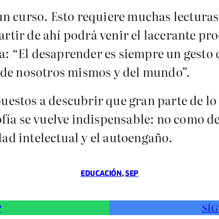
n un curso. Esto requiere muchas lectura
rtir de ahí podrá venir el lacerante pr
ma: “El desaprender es siempre un gesto
de nosotros mismos y del mundo”.
puestos a descubrir que gran parte de l
osofía se vuelve indispensable: no como 
dad intelectual y el autoengaño.
EDUCACIÓN
, 
SEP
P
SÍG