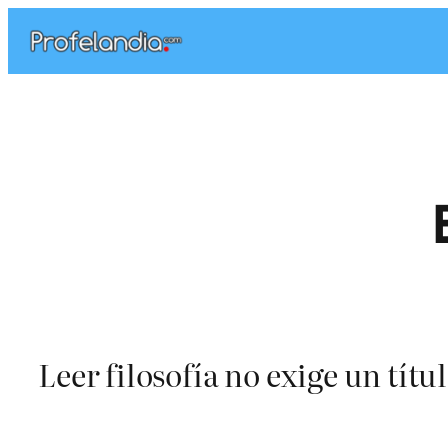
Saltar
al
contenido
Leer filosofía no exige un títu