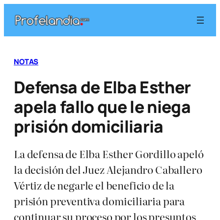
Saltar
al
contenido
NOTAS
Defensa de Elba Esther
apela fallo que le niega
prisión domiciliaria
La defensa de Elba Esther Gordillo apeló
la decisión del Juez Alejandro Caballero
Vértiz de negarle el beneficio de la
prisión preventiva domiciliaria para
continuar su proceso por los presuntos