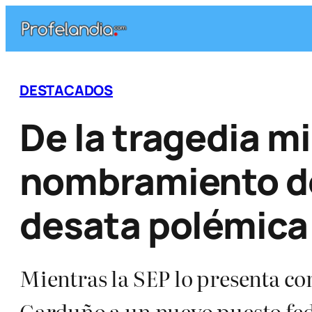
Saltar
al
contenido
DESTACADOS
De la tragedia mi
nombramiento d
desata polémica
Mientras la SEP lo presenta co
Garduño a un nuevo puesto fede