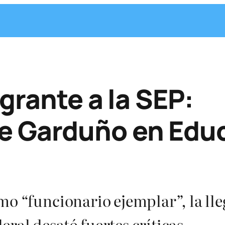
grante a la SEP:
e Garduño en Edu
mo “funcionario ejemplar”, la ll
ral desató fuertes críticas.