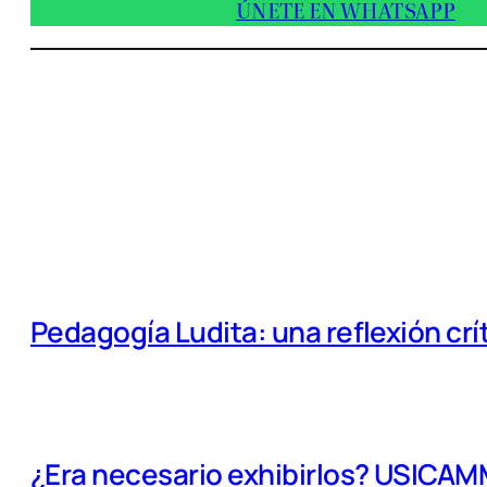
ÚNETE EN WHATSAPP
Pedagogía Ludita: una reflexión crí
¿Era necesario exhibirlos? USICA