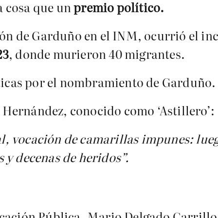
a cosa que un
premio político.
ión de Garduño en el INM, ocurrió el inc
23
, donde murieron 40 migrantes.
íticas por el nombramiento de Garduño.
io Hernández, conocido como ‘Astillero’:
ial, vocación de camarillas impunes: lue
 y decenas de heridos”.
cación Pública, Mario Delgado Carrillo,