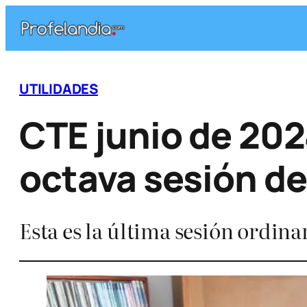
Saltar
al
contenido
UTILIDADES
CTE junio de 202
octava sesión d
Esta es la última sesión ordina