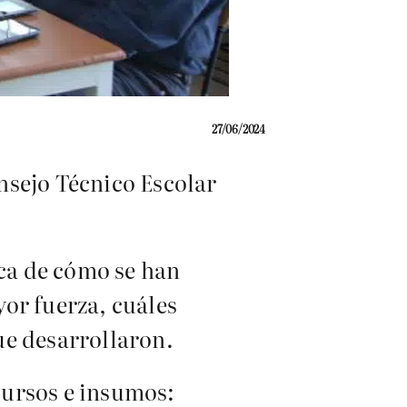
27/06/2024
onsejo Técnico Escolar
rca de cómo se han
or fuerza, cuáles
ue desarrollaron.
ecursos e insumos: