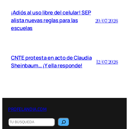
¡Adiós al uso libre del celular! SEP
alista nuevas reglas para las
20/07/2026
escuelas
CNTE protesta en acto de Claudia
12/07/2026
Sheinbaum… ¡Y ella responde!
PROFELANDIA.COM
B
u