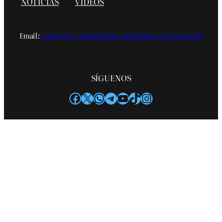
NOTICIAS
VIDEOS
Email:
redaccion@profelandia.com
Política de privacidad
SÍGUENOS
Facebook
X
WhatsApp
Telegram
YouTube
TikTok
Instagram