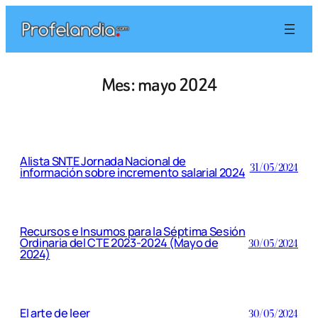
Saltar
al
contenido
Mes:
mayo 2024
Alista SNTE Jornada Nacional de
31/05/2024
información sobre incremento salarial 2024
Recursos e Insumos para la Séptima Sesión
Ordinaria del CTE 2023-2024 (Mayo de
30/05/2024
2024)
El arte de leer
30/05/2024