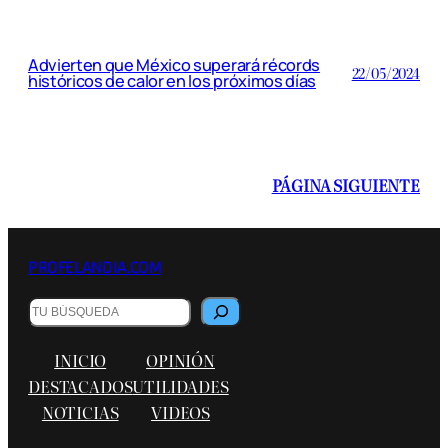
Advierten que México superará récords
22/05/2024
históricos de calor en los próximos días
PÁGINA SIGUIENTE
PROFELANDIA.COM
Buscar
INICIO
OPINIÓN
DESTACADOS
UTILIDADES
NOTICIAS
VIDEOS