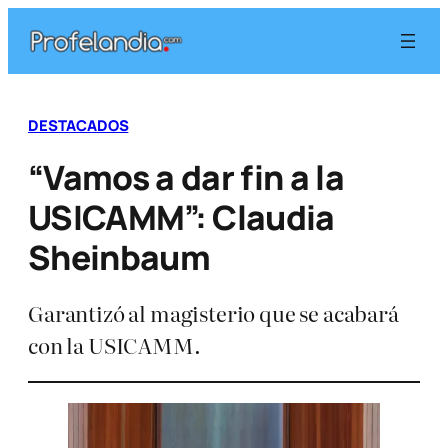
Saltar
al
contenido
DESTACADOS
“Vamos a dar fin a la
USICAMM”: Claudia
Sheinbaum
Garantizó al magisterio que se acabará
con la USICAMM.