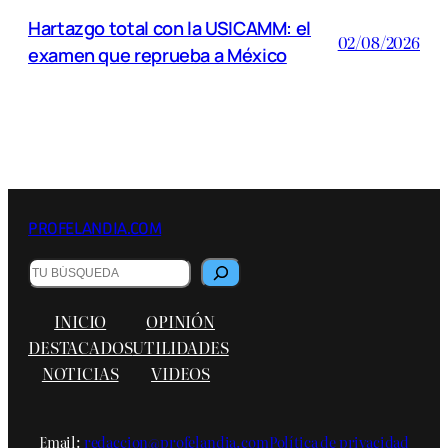
Hartazgo total con la USICAMM: el
02/08/2026
examen que reprueba a México
PROFELANDIA.COM
B
u
s
INICIO
OPINIÓN
c
a
DESTACADOS
UTILIDADES
r
NOTICIAS
VIDEOS
Email:
redaccion@profelandia.com
Política de privacidad