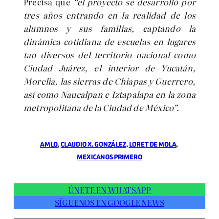
Precisa que
“el proyecto se desarrolló por
tres años entrando en la realidad de los
alumnos y sus familias, captando la
dinámica cotidiana de escuelas en lugares
tan diversos del territorio nacional como
Ciudad Juárez, el interior de Yucatán,
Morelia, las sierras de Chiapas y Guerrero,
así como Naucalpan e Iztapalapa en la zona
metropolitana de la Ciudad de México”.
AMLO
, 
CLAUDIO X. GONZÁLEZ
, 
LORET DE MOLA
, 
MEXICANOS PRIMERO
ÚNETE EN WHATSAPP
SÍGUENOS EN GOOGLE NEWS