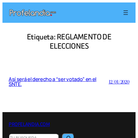
Saltar
al
contenido
Etiqueta:
REGLAMENTO DE
ELECCIONES
Así será el derecho a “ser votado” en el
12/01/2020
SNTE.
PROFELANDIA.COM
Buscar