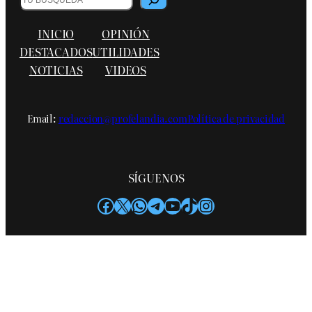
INICIO
OPINIÓN
DESTACADOS
UTILIDADES
NOTICIAS
VIDEOS
Email:
redaccion@profelandia.com
Política de privacidad
SÍGUENOS
Facebook
X
WhatsApp
Telegram
YouTube
TikTok
Instagram