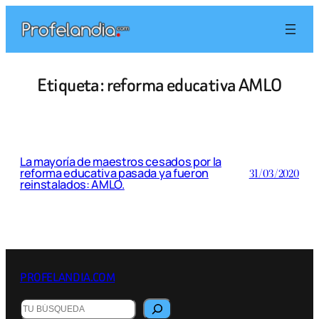
Saltar
al
contenido
Etiqueta:
reforma educativa AMLO
La mayoría de maestros cesados por la
reforma educativa pasada ya fueron
31/03/2020
reinstalados: AMLO.
PROFELANDIA.COM
Buscar