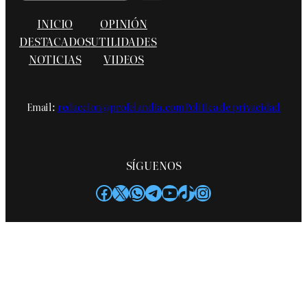
INICIO
OPINIÓN
DESTACADOS
UTILIDADES
NOTICIAS
VIDEOS
Email:
redaccion@profelandia.com
Política de privacidad
SÍGUENOS
Facebook
X
WhatsApp
Telegram
YouTube
TikTok
Instagram